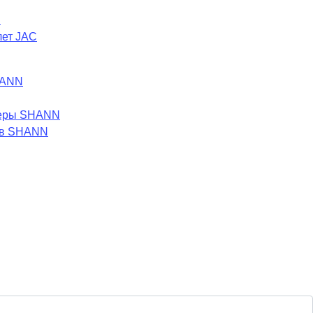
C
лет JAC
HANN
леры SHANN
ов SHANN