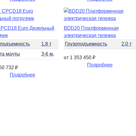
PCD18 Euro Дизельный
BDD20 Платформенная
зчик
электрическая тележка
оподъемность
1.8 т
Грузоподъемность
2.0 т
та мачты
3-6 м.
от 1 353 450
₽
Подробнее
350 732
₽
Подробнее