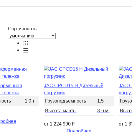
Сортировать:
орменная
JAC CPCD15 H Дизельный
JAC C
я тележка
погрузчик
погру
ность
1.0 т
Грузоподъемность
1.5 т
Груз
Высота мачты
3-6 м.
Высо
робнее
от 1 224 990
₽
от 1 
Подробнее