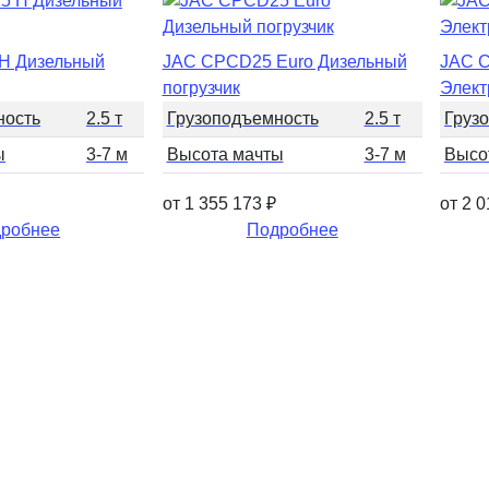
H Дизельный
JAC CPCD25 Euro Дизельный
JAC 
погрузчик
Элект
ность
2.5 т
Грузоподъемность
2.5 т
Груз
ы
3-7 м
Высота мачты
3-7 м
Высо
от 1 355 173
₽
от 2 
робнее
Подробнее