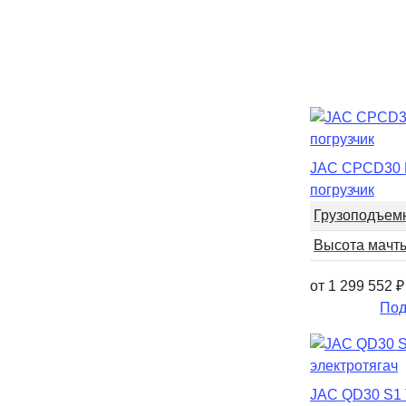
JAC CPCD30 
погрузчик
Грузоподъем
Высота мачт
от 1 299 552
₽
Под
JAC QD30 S1