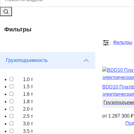
Фильтры
Фильтры
Грузоподъемность
1.0 т
1.5 т
BDD10 Платф
1.6 т
электрическа
1.8 т
Грузоподъем
2.0 т
от 1 287 300
₽
2.5 т
Под
3.0 т
3.5 т