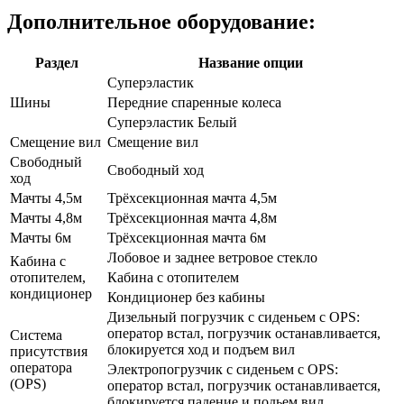
Дополнительное оборудование:
Раздел
Название опции
Суперэластик
Шины
Передние спаренные колеса
Суперэластик Белый
Смещение вил
Смещение вил
Свободный
Свободный ход
ход
Мачты 4,5м
Трёхсекционная мачта 4,5м
Мачты 4,8м
Трёхсекционная мачта 4,8м
Мачты 6м
Трёхсекционная мачта 6м
Лобовое и заднее ветровое стекло
Кабина с
отопителем,
Кабина с отопителем
кондиционер
Кондиционер без кабины
Дизельный погрузчик с сиденьем с OPS:
оператор встал, погрузчик останавливается,
Система
блокируется ход и подъем вил
присутствия
оператора
Электропогрузчик с сиденьем с OPS:
(OPS)
оператор встал, погрузчик останавливается,
блокируется падение и подьем вил