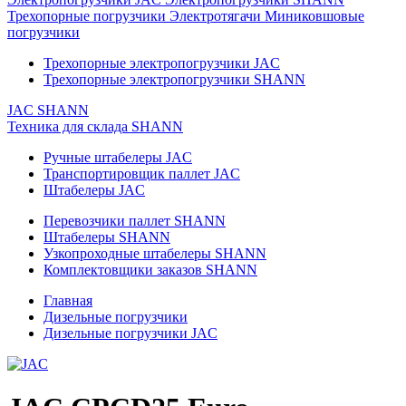
Трехопорные погрузчики
Электротягачи
Миниковшовые
погрузчики
Трехопорные электропогрузчики JAC
Трехопорные электропогрузчики SHANN
JAC
SHANN
Техника для склада
SHANN
Ручные штабелеры JAC
Транспортировщик паллет JAC
Штабелеры JAC
Перевозчики паллет SHANN
Штабелеры SHANN
Узкопроходные штабелеры SHANN
Комплектовщики заказов SHANN
Главная
Дизельные погрузчики
Дизельные погрузчики JAC