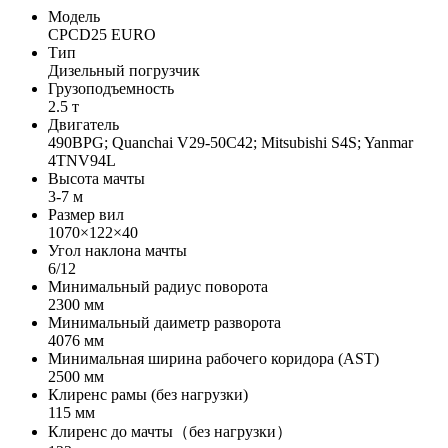
Модель
CPCD25 EURO
Тип
Дизельный погрузчик
Грузоподъемность
2.5 т
Двигатель
490BPG; Quanchai V29-50C42; Mitsubishi S4S; Yanmar
4TNV94L
Высота мачты
3-7 м
Размер вил
1070×122×40
Угол наклона мачты
6/12
Минимальный радиус поворота
2300 мм
Минимальный даиметр разворота
4076 мм
Минимальная ширина рабочего коридора (AST)
2500 мм
Клиренс рамы (без нагрузки)
115 мм
Клиренс до мачты（без нагрузки）