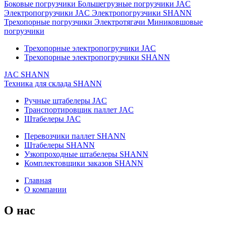
Боковые погрузчики
Большегрузные погрузчики JAC
Электропогрузчики JAC
Электропогрузчики SHANN
Трехопорные погрузчики
Электротягачи
Миниковшовые
погрузчики
Трехопорные электропогрузчики JAC
Трехопорные электропогрузчики SHANN
JAC
SHANN
Техника для склада
SHANN
Ручные штабелеры JAC
Транспортировщик паллет JAC
Штабелеры JAC
Перевозчики паллет SHANN
Штабелеры SHANN
Узкопроходные штабелеры SHANN
Комплектовщики заказов SHANN
Главная
О компании
О нас