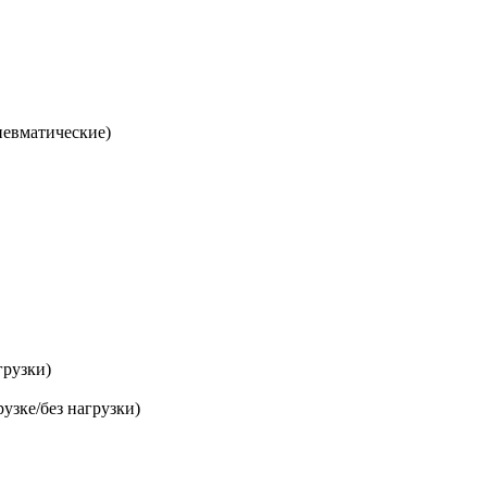
вматические)
грузки)
зке/без нагрузки)