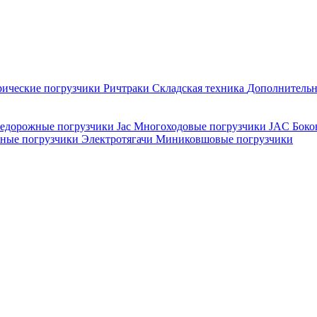
рические погрузчики
Ричтраки
Складская техника
Дополнительн
едорожные погрузчики Jac
Многоходовые погрузчики JAC
Боко
рные погрузчики
Электротягачи
Миниковшовые погрузчики