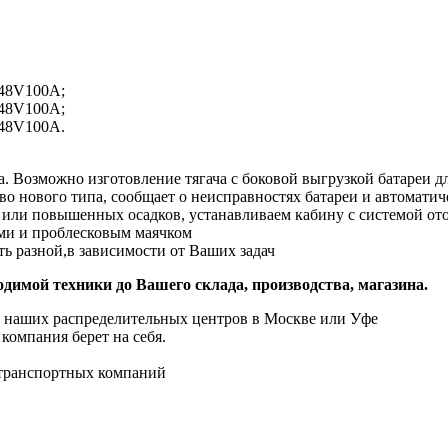
 48V100A;
 48V100A;
 48V100A.
. Возможно изготовление тягача с боковой выгрузкой батареи дл
тво нового типа, сообщает о неисправностях батареи и автомати
ы или повышенных осадков, устанавливаем кабину с системой от
ми и проблесковым маячком
ть разной,в зависимости от Ваших задач
имой техники до Вашего склада, производства, магазина.
с наших распределительных центров в Москве или Уфе
компания берет на себя.
 транспортных компаний