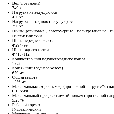
Вес (с батареей)
740 кг
Нагрузка на ведущую ось
450 кг
Нагрузка на заднюю (несущую) ось
290 кг
Шины (резиновые，эластомерные，полиуретановые，пне
Пневматический
Шина переднего колеса
Φ294×99
Шина заднего колеса
Φ415×112
Количество шин ведущего/заднего колеса
1x /2
Колея (шины заднего колеса)
670 мм
Общая высота
1236 мм
Максимальная скорость хода (при полной нагрузке/без на
6/13 км/ч
Максимальный преодолеваемый подъем (при полной нагру
5/25 %
Рабочий тормоз
Гидравлический
Мощность электропривода