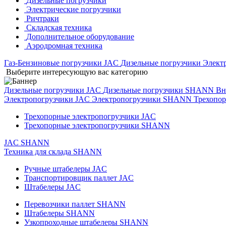
Дизельные погрузчики
Электрические погрузчики
Ричтраки
Складская техника
Дополнительное оборудование
Аэродромная техника
Газ-Бензиновые погрузчики JAC
Дизельные погрузчики
Элект
Выберите интересующую вас категорию
Дизельные погрузчики JAC
Дизельные погрузчики SHANN
Вн
Электропогрузчики JAC
Электропогрузчики SHANN
Трехопо
Трехопорные электропогрузчики JAC
Трехопорные электропогрузчики SHANN
JAC
SHANN
Техника для склада
SHANN
Ручные штабелеры JAC
Транспортировщик паллет JAC
Штабелеры JAC
Перевозчики паллет SHANN
Штабелеры SHANN
Узкопроходные штабелеры SHANN