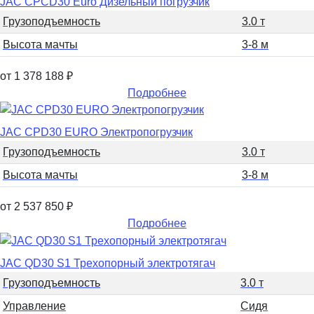
JAC CPCD30 Euro Дизельный погрузчик
Грузоподъемность
3.0 т
Высота мачты
3-8 м
от 1 378 188
₽
Подробнее
JAC CPD30 EURO Электропогрузчик
Грузоподъемность
3.0 т
Высота мачты
3-8 м
от 2 537 850
₽
Подробнее
JAC QD30 S1 Трехопорный электротягач
Грузоподъемность
3.0 т
Управление
Сидя