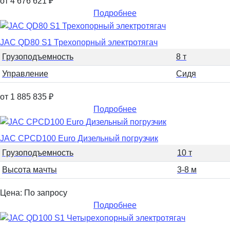
от 4 676 621
₽
Подробнее
JAC QD80 S1 Трехопорный электротягач
Грузоподъемность
8 т
Управление
Сидя
от 1 885 835
₽
Подробнее
JAC CPCD100 Euro Дизельный погрузчик
Грузоподъемность
10 т
Высота мачты
3-8 м
Цена: По запросу
Подробнее