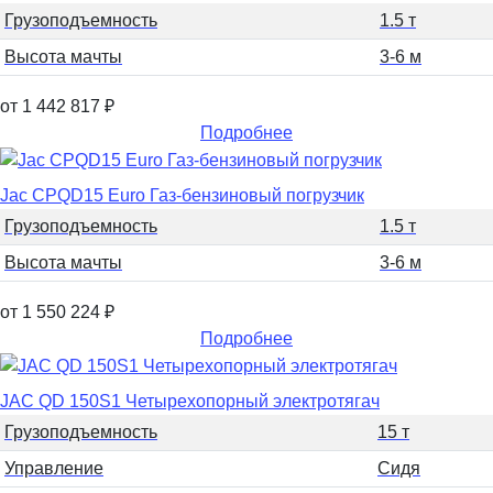
Грузоподъемность
1.5 т
Высота мачты
3-6 м
от 1 442 817
₽
Подробнее
Jac CPQD15 Euro Газ-бензиновый погрузчик
Грузоподъемность
1.5 т
Высота мачты
3-6 м
от 1 550 224
₽
Подробнее
JAC QD 150S1 Четырехопорный электротягач
Грузоподъемность
15 т
Управление
Сидя