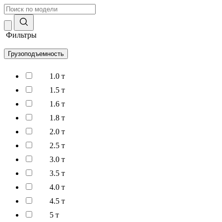
Фильтры
Грузоподъемность
1.0 т
1.5 т
1.6 т
1.8 т
2.0 т
2.5 т
3.0 т
3.5 т
4.0 т
4.5 т
5 т