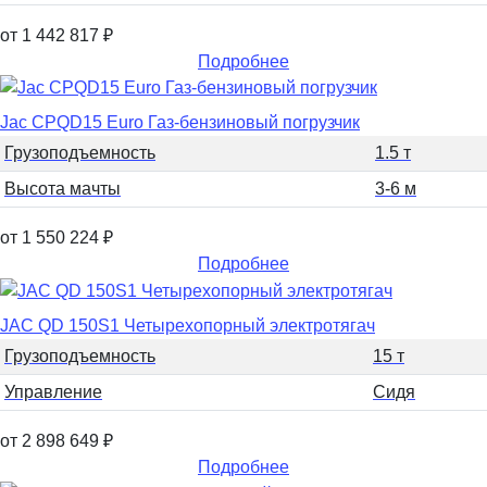
от 1 442 817
₽
Подробнее
Jac CPQD15 Euro Газ-бензиновый погрузчик
Грузоподъемность
1.5 т
Высота мачты
3-6 м
от 1 550 224
₽
Подробнее
JAC QD 150S1 Четырехопорный электротягач
Грузоподъемность
15 т
Управление
Сидя
от 2 898 649
₽
Подробнее