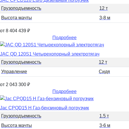
JAC CPCD120 Euro Дизельный погрузчик
Грузоподъемность
12 т
Высота мачты
3-8 м
от 8 404 439
₽
Подробнее
JAC QD 120S1 Четырехопорный электротягач
Грузоподъемность
12 т
Управление
Сидя
от 2 043 300
₽
Подробнее
Jac CPQD15 H Газ-бензиновый погрузчик
Грузоподъемность
1.5 т
Высота мачты
3-6 м