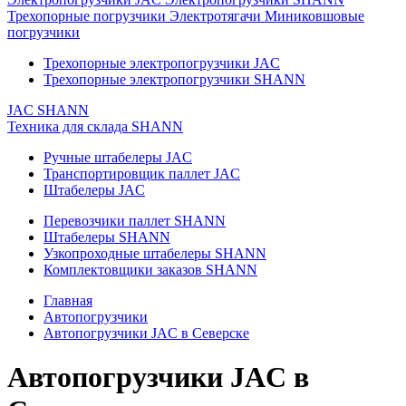
Трехопорные погрузчики
Электротягачи
Миниковшовые
погрузчики
Трехопорные электропогрузчики JAC
Трехопорные электропогрузчики SHANN
JAC
SHANN
Техника для склада
SHANN
Ручные штабелеры JAC
Транспортировщик паллет JAC
Штабелеры JAC
Перевозчики паллет SHANN
Штабелеры SHANN
Узкопроходные штабелеры SHANN
Комплектовщики заказов SHANN
Главная
Автопогрузчики
Автопогрузчики JAC в Северске
Автопогрузчики JAC в