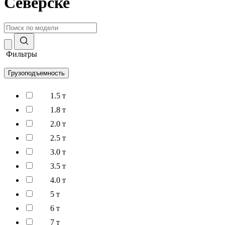
Северске
Фильтры
Грузоподъемность
1.5 т
1.8 т
2.0 т
2.5 т
3.0 т
3.5 т
4.0 т
5 т
6 т
7 т