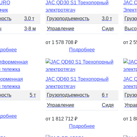
EURO
JAC QD30 S1 Трехопорный
JAC 
зчик
электротягач
Элект
ность
3.0 т
Грузоподъемность
3.0 т
Груз
ы
3-8 м
Управление
Сидя
Высо
от 1 578 708
₽
от 2 
робнее
Подробнее
орменная
JAC QD60 S1 Трехопорный
JAC Q
я тележка
электротягач
элект
ность
5 т
Грузоподъемность
6 т
Груз
Управление
Сидя
Упра
робнее
от 1 812 712
₽
от 1 
Подробнее