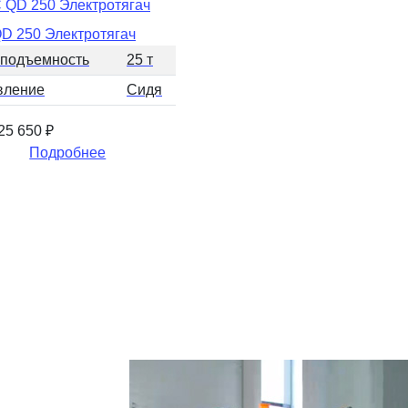
D 250 Электротягач
оподъемность
25 т
вление
Сидя
525 650
₽
Подробнее