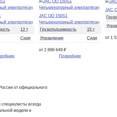
JAC Q
1
JAC QD 150S1
Груз
ый электротягач
Четырехопорный электротягач
Упра
ность
12 т
Грузоподъемность
15 т
от 1 
Сидя
Управление
Сидя
от 2 898 649
₽
робнее
Подробнее
 России от официального
и специалисты всегда
альной модели и