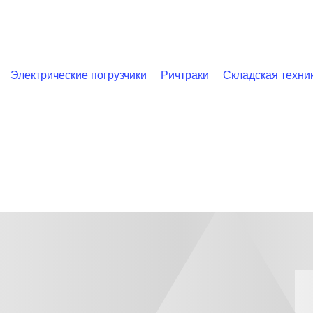
Электрические погрузчики
Ричтраки
Складская техни