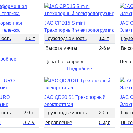
орменная
JAC CPD15 S mini
JAC 
я тележка
Трехопорный электропогрузчик
Элект
ность
1.0 т
Грузоподъемность
1.5 т
Груз
Высота мачты
2-6 м
Высо
робнее
Цена: По запросу
Цена:
Подробнее
EURO
JAC QD20 S1 Трехопорный
JAC 
зчик
электротягач
Элект
ность
2.0 т
Грузоподъемность
2.0 т
Груз
ы
3-7 м
Управление
Сидя
Высо