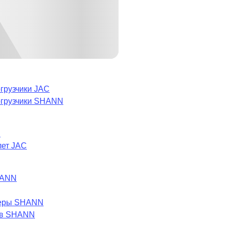
грузчики JAC
огрузчики SHANN
C
лет JAC
HANN
леры SHANN
ов SHANN