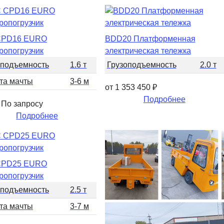
CPD16 EURO
BDD20 Платформенная
ропогрузчик
электрическая тележка
оподъемность
1.6 т
Грузоподъемность
2.0 т
та мачты
3-6 м
от 1 353 450
₽
Подробнее
 По запросу
Подробнее
CPD25 EURO
ропогрузчик
оподъемность
2.5 т
та мачты
3-7 м