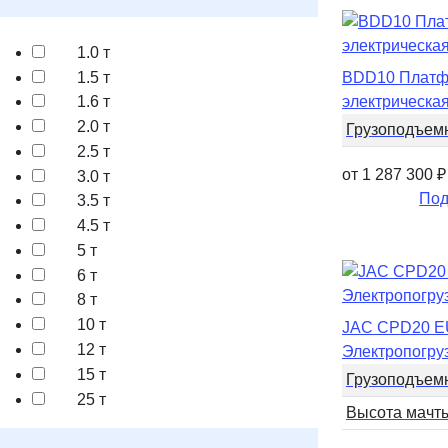
1.0 т
1.5 т
BDD10 Платф
1.6 т
электрическа
2.0 т
Грузоподъем
2.5 т
от 1 287 300
₽
3.0 т
Под
3.5 т
4.5 т
5 т
6 т
8 т
10 т
JAC CPD20 
12 т
Электропогру
15 т
Грузоподъем
25 т
Высота мачт