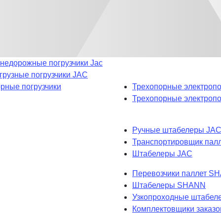
недорожные погрузчики Jac
рузные погрузчики JAC
рные погрузчики
Трехопорные электропо
Трехопорные электроп
Ручные штабелеры JA
Транспортировщик пал
Штабелеры JAC
Перевозчики паллет S
Штабелеры SHANN
Узкопроходные штабе
Комплектовщики заказ