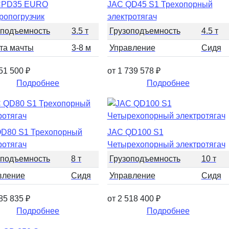
CPD35 EURO
JAC QD45 S1 Трехопорный
ропогрузчик
электротягач
оподъемность
3.5 т
Грузоподъемность
4.5 т
та мачты
3-8 м
Управление
Сидя
551 500
₽
от 1 739 578
₽
Подробнее
Подробнее
D80 S1 Трехопорный
JAC QD100 S1
ротягач
Четырехопорный электротягач
оподъемность
8 т
Грузоподъемность
10 т
вление
Сидя
Управление
Сидя
885 835
₽
от 2 518 400
₽
Подробнее
Подробнее