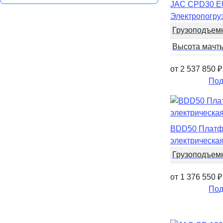
JAC CPD30 
Электропогру
Грузоподъем
Высота мачт
от 2 537 850
₽
Под
BDD50 Платф
электрическа
Грузоподъем
от 1 376 550
₽
Под