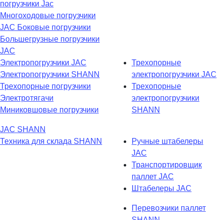
погрузчики Jac
Многоходовые погрузчики
JAC
Боковые погрузчики
Большегрузные погрузчики
JAC
Электропогрузчики JAC
Трехопорные
Электропогрузчики SHANN
электропогрузчики JAC
Трехопорные погрузчики
Трехопорные
Электротягачи
электропогрузчики
Миниковшовые погрузчики
SHANN
JAC
SHANN
Техника для склада
SHANN
Ручные штабелеры
JAC
Транспортировщик
паллет JAC
Штабелеры JAC
Перевозчики паллет
SHANN