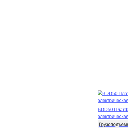
BDD50 Платф
электрическа
Грузоподъем