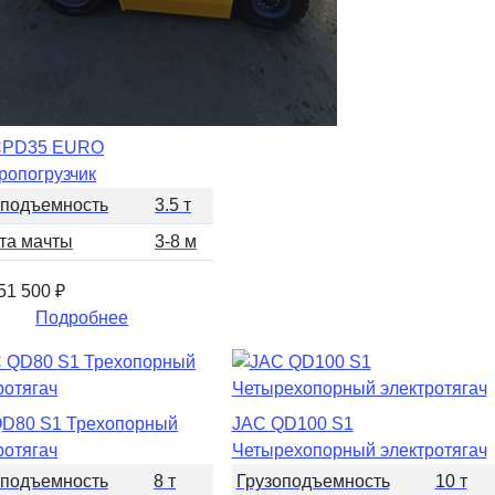
CPD35 EURO
ропогрузчик
оподъемность
3.5 т
та мачты
3-8 м
551 500
₽
Подробнее
D80 S1 Трехопорный
JAC QD100 S1
ротягач
Четырехопорный электротягач
оподъемность
8 т
Грузоподъемность
10 т