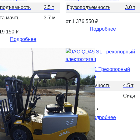
оподъемность
2.5 т
Грузоподъемность
3.0 т
та мачты
3-7 м
от 1 376 550
₽
Подробнее
019 150
₽
Подробнее
JAC QD45 S1 Трехопорный
электротягач
Грузоподъемность
4.5 т
Управление
Сидя
от 1 739 578
₽
Подробнее