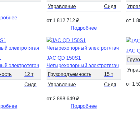
Управление
Сидя
Упра
робнее
от 1 812 712
₽
от 1 
Подробнее
JAC Q
1
JAC QD 150S1
Груз
ый электротягач
Четырехопорный электротягач
Упра
ность
12 т
Грузоподъемность
15 т
от 1 
Сидя
Управление
Сидя
от 2 898 649
₽
робнее
Подробнее