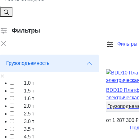
Фильтры
Фильтры
Грузоподъемность
1.0 т
BDD10 Платф
1.5 т
электрическа
1.6 т
2.0 т
Грузоподъем
2.5 т
от 1 287 300
₽
3.0 т
Под
3.5 т
4.5 т