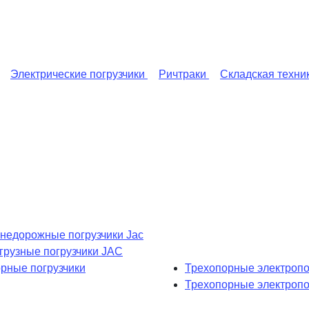
Электрические погрузчики
Ричтраки
Складская техни
недорожные погрузчики Jac
рузные погрузчики JAC
рные погрузчики
Трехопорные электропо
Трехопорные электроп