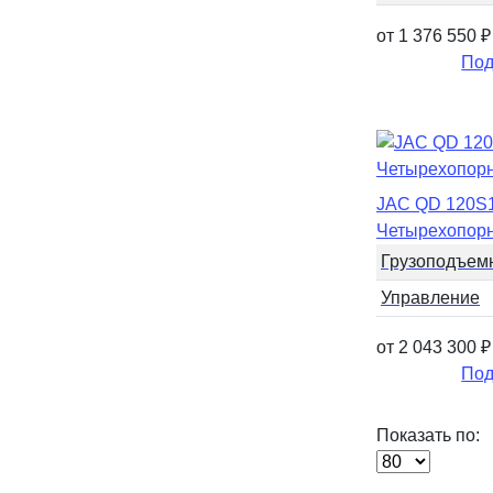
от 1 376 550
₽
Под
JAC QD 120S
Четырехопорн
Грузоподъем
Управление
от 2 043 300
₽
Под
Показать по: