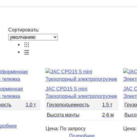
Сортировать:
орменная
JAC CPD15 S mini
JAC 
я тележка
Трехопорный электропогрузчик
Элект
ность
1.0 т
Грузоподъемность
1.5 т
Груз
Высота мачты
2-6 м
Высо
робнее
Цена: По запросу
Цена:
Подробнее