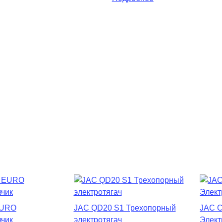
EURO
JAC QD20 S1 Трехопорный
JAC 
зчик
электротягач
Элект