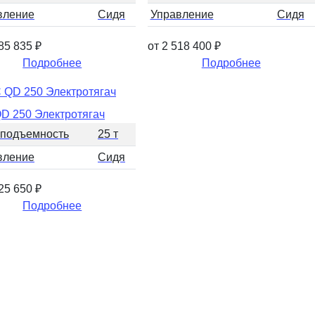
вление
Сидя
Управление
Сидя
885 835
₽
от 2 518 400
₽
Подробнее
Подробнее
D 250 Электротягач
оподъемность
25 т
вление
Сидя
525 650
₽
Подробнее