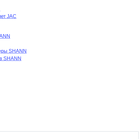
C
лет JAC
HANN
леры SHANN
ов SHANN