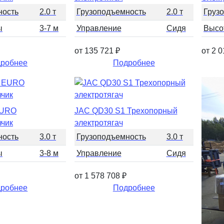
ность
2.0 т
Грузоподъемность
2.0 т
Груз
ы
3-7 м
Управление
Сидя
Высо
от 135 721
₽
от 2 
робнее
Подробнее
EURO
JAC QD30 S1 Трехопорный
зчик
электротягач
ность
3.0 т
Грузоподъемность
3.0 т
ы
3-8 м
Управление
Сидя
от 1 578 708
₽
робнее
Подробнее