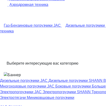
Аэродромная техника
Газ-Бензиновые погрузчики JAC
Дизельные погрузчики
техника
Выберите интересующую вас категорию
Дизельные погрузчики JAC
Дизельные погрузчики SHANN
В
Многоходовые погрузчики JAC
Боковые погрузчики
Большег
Электропогрузчики JAC
Электропогрузчики SHANN
Трехопо
Электротягачи
Миниковшовые погрузчики