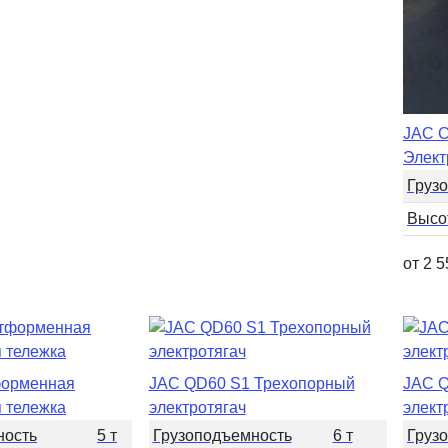
JAC 
Элект
Груз
Высо
от 2 
орменная
JAC QD60 S1 Трехопорный
JAC Q
я тележка
электротягач
элект
ность
5 т
Грузоподъемность
6 т
Груз