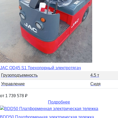
JAC QD45 S1 Трехопорный электротягач
Грузоподъемность
4.5 т
Управление
Сидя
от 1 739 578
₽
Подробнее
BDD50 Платформенная электрическая тележка