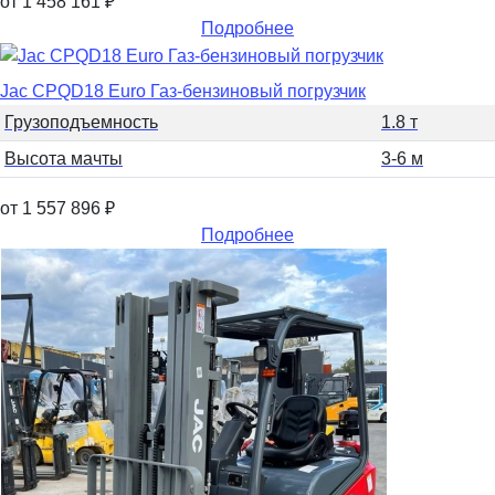
от 1 458 161
₽
Подробнее
Jac CPQD18 Euro Газ-бензиновый погрузчик
Грузоподъемность
1.8 т
Высота мачты
3-6 м
от 1 557 896
₽
Подробнее