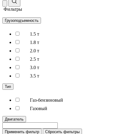
Фильтры
Грузоподъемность
1.5 т
1.8 т
2.0 т
2.5 т
3.0 т
3.5 т
Тип
Газ-бензиновый
Газовый
Двигатель
Применить фильтр
Сбросить фильтры