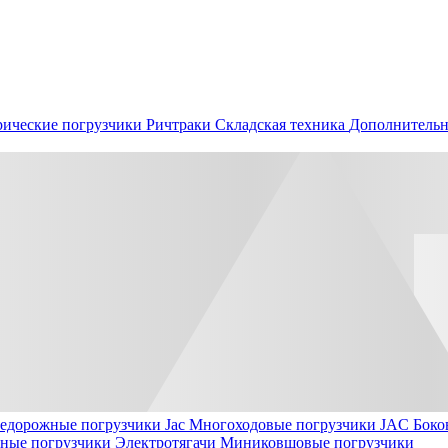
рические погрузчики
Ричтраки
Складская техника
Дополнительн
едорожные погрузчики Jac
Многоходовые погрузчики JAC
Боко
рные погрузчики
Электротягачи
Миниковшовые погрузчики