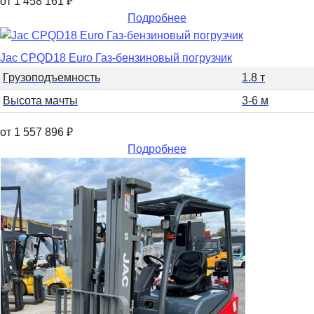
от 1 458 161
₽
Подробнее
Jac CPQD18 Euro Газ-бензиновый погрузчик
Грузоподъемность
1.8 т
Высота мачты
3-6 м
от 1 557 896
₽
Подробнее