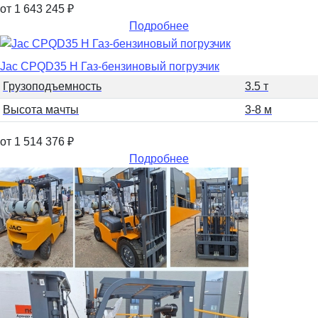
от 1 643 245
₽
Подробнее
Jac CPQD35 H Газ-бензиновый погрузчик
Грузоподъемность
3.5 т
Высота мачты
3-8 м
от 1 514 376
₽
Подробнее