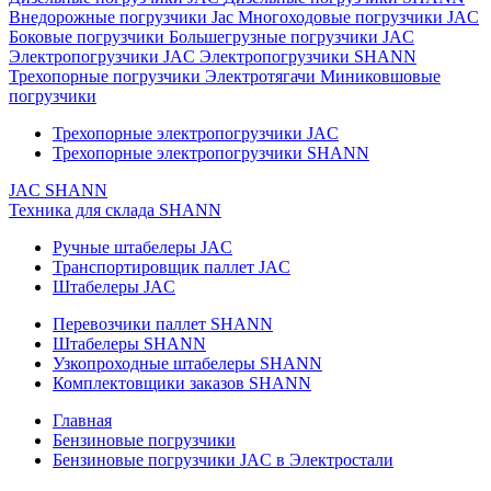
Внедорожные погрузчики Jac
Многоходовые погрузчики JAC
Боковые погрузчики
Большегрузные погрузчики JAC
Электропогрузчики JAC
Электропогрузчики SHANN
Трехопорные погрузчики
Электротягачи
Миниковшовые
погрузчики
Трехопорные электропогрузчики JAC
Трехопорные электропогрузчики SHANN
JAC
SHANN
Техника для склада
SHANN
Ручные штабелеры JAC
Транспортировщик паллет JAC
Штабелеры JAC
Перевозчики паллет SHANN
Штабелеры SHANN
Узкопроходные штабелеры SHANN
Комплектовщики заказов SHANN
Главная
Бензиновые погрузчики
Бензиновые погрузчики JAC в Электростали