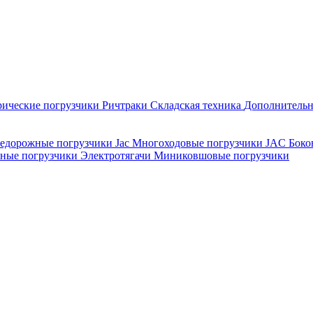
рические погрузчики
Ричтраки
Складская техника
Дополнительн
едорожные погрузчики Jac
Многоходовые погрузчики JAC
Боко
рные погрузчики
Электротягачи
Миниковшовые погрузчики