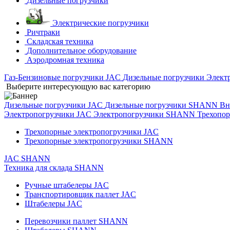
Дизельные погрузчики
Электрические погрузчики
Ричтраки
Складская техника
Дополнительное оборудование
Аэродромная техника
Газ-Бензиновые погрузчики JAC
Дизельные погрузчики
Элект
Выберите интересующую вас категорию
Дизельные погрузчики JAC
Дизельные погрузчики SHANN
Вн
Электропогрузчики JAC
Электропогрузчики SHANN
Трехопо
Трехопорные электропогрузчики JAC
Трехопорные электропогрузчики SHANN
JAC
SHANN
Техника для склада
SHANN
Ручные штабелеры JAC
Транспортировщик паллет JAC
Штабелеры JAC
Перевозчики паллет SHANN