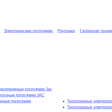
Электрические погрузчики
Ричтраки
Складская техни
недорожные погрузчики Jac
рузные погрузчики JAC
рные погрузчики
Трехопорные электропо
Трехопорные электроп