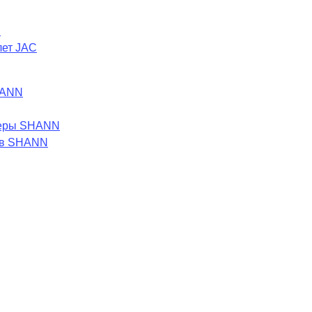
C
лет JAC
HANN
леры SHANN
ов SHANN