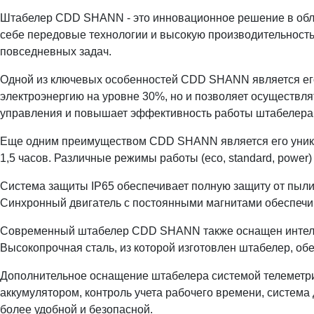
Штабелер CDD SHANN - это инновационное решение в обла
себе передовые технологии и высокую производительност
повседневных задач.
Одной из ключевых особенностей CDD SHANN является его 
электроэнергию на уровне 30%, но и позволяет осуществл
управления и повышает эффективность работы штабелера
Еще одним преимуществом CDD SHANN является его уникал
1,5 часов. Различные режимы работы (eco, standard, power
Система защиты IP65 обеспечивает полную защиту от пыли 
Синхронный двигатель с постоянными магнитами обеспечив
Современный штабелер CDD SHANN также оснащен интелле
Высокопрочная сталь, из которой изготовлен штабелер, обе
Дополнительное оснащение штабелера системой телеметрии
аккумулятором, контроль учета рабочего времени, система
более удобной и безопасной.