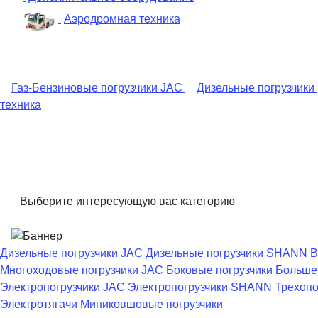
Аэродромная техника
Газ-Бензиновые погрузчики JAC
Дизельные погрузчики
техника
Выберите интересующую вас категорию
Дизельные погрузчики JAC
Дизельные погрузчики SHANN
В
Многоходовые погрузчики JAC
Боковые погрузчики
Большег
Электропогрузчики JAC
Электропогрузчики SHANN
Трехопо
Электротягачи
Миниковшовые погрузчики