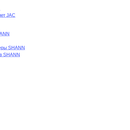
C
лет JAC
HANN
леры SHANN
ов SHANN