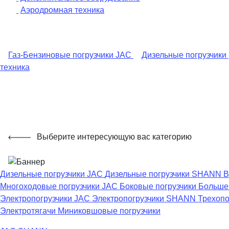
Аэродромная техника
Газ-Бензиновые погрузчики JAC
Дизельные погрузчики
техника
Выберите интересующую вас категорию
Дизельные погрузчики JAC
Дизельные погрузчики SHANN
В
Многоходовые погрузчики JAC
Боковые погрузчики
Большег
Электропогрузчики JAC
Электропогрузчики SHANN
Трехопо
Электротягачи
Миниковшовые погрузчики