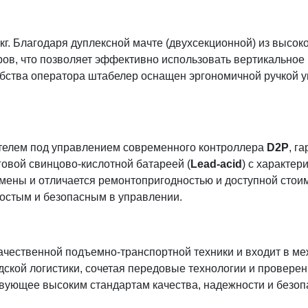
г. Благодаря дуплексной мачте (двухсекционной) из высок
ров, что позволяет эффективно использовать вертикальное 
добства оператора штабелер оснащен эргономичной ручкой
телем под управлением современного контроллера
D2P
, г
говой свинцово-кислотной батареей (
Lead-acid
) с характе
мены и отличается ремонтопригодностью и доступной стои
ростым и безопасным в управлении.
ачественной подъемно-транспортной техники и входит в м
дской логистики, сочетая передовые технологии и провер
ующее высоким стандартам качества, надежности и безопа