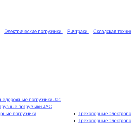
Электрические погрузчики
Ричтраки
Складская техни
недорожные погрузчики Jac
рузные погрузчики JAC
рные погрузчики
Трехопорные электропо
Трехопорные электроп