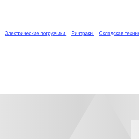
Электрические погрузчики
Ричтраки
Складская техни