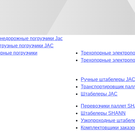
недорожные погрузчики Jac
рузные погрузчики JAC
рные погрузчики
Трехопорные электропо
Трехопорные электроп
Ручные штабелеры JA
Транспортировщик пал
Штабелеры JAC
Перевозчики паллет S
Штабелеры SHANN
Узкопроходные штабе
Комплектовщики заказ