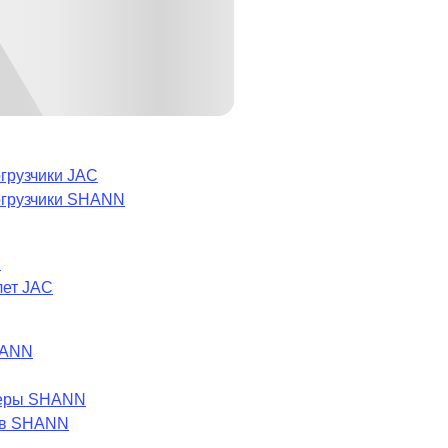
грузчики JAC
огрузчики SHANN
C
лет JAC
HANN
леры SHANN
ов SHANN